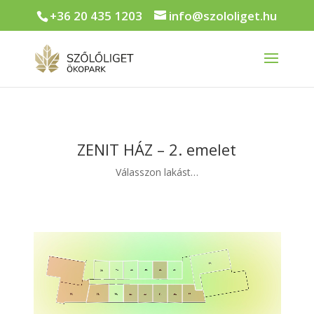
+36 20 435 1203
info@szololiget.hu
ZENIT HÁZ – 2. emelet
Válasszon lakást…