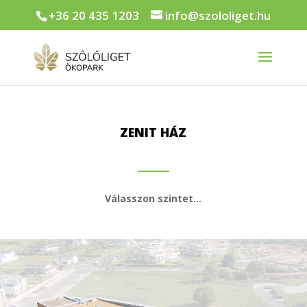
+36 20 435 1203
info@szololiget.hu
ZENIT HÁZ
Válasszon szintet…