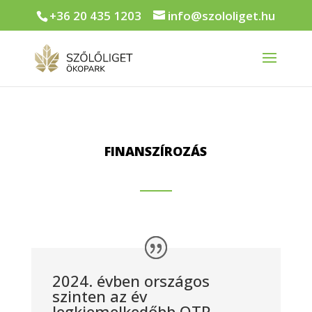
+36 20 435 1203
info@szololiget.hu
FINANSZÍROZÁS
2024. évben országos
szinten az év
legkiemelkedőbb OTP