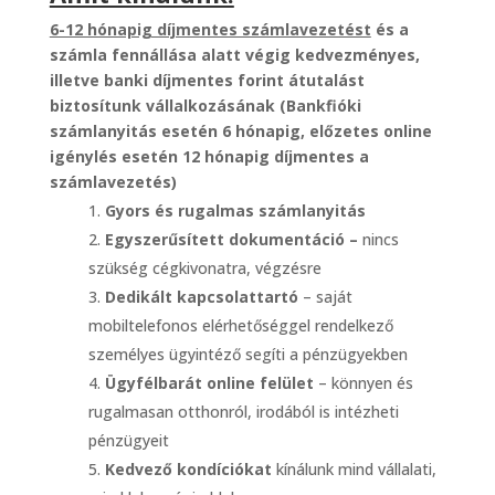
6-12 hónapig díjmentes számlavezetést
és
a
számla fennállása alatt végig kedvezményes,
illetve banki díjmentes
forint átutalást
biztosítunk vállalkozásának
(Bankfióki
számlanyitás esetén 6 hónapig, előzetes online
igénylés esetén 12 hónapig díjmentes a
számlavezetés)
Gyors és rugalmas számlanyitás
Egyszerűsített dokumentáció –
nincs
szükség cégkivonatra, végzésre
Dedikált kapcsolattartó
– saját
mobiltelefonos elérhetőséggel rendelkező
személyes ügyintéző segíti a pénzügyekben
Ügyfélbarát online felület
– könnyen és
rugalmasan otthonról, irodából is intézheti
pénzügyeit
Kedvező kondíciókat
kínálunk mind vállalati,