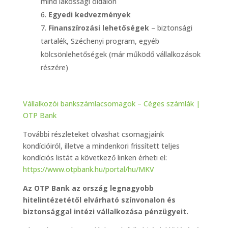
mind lakossági oldalon
Egyedi kedvezmények
Finanszírozási lehetőségek
– biztonsági
tartalék, Széchenyi program, egyéb
kölcsönlehetőségek (már működő vállalkozások
részére)
Vállalkozói bankszámlacsomagok – Céges számlák |
OTP Bank
További részleteket olvashat csomagjaink
kondícióiról, illetve a mindenkori frissített teljes
kondíciós listát a következő linken érheti el:
https://www.otpbank.hu/portal/hu/MKV
Az OTP Bank az ország legnagyobb
hitelintézetétől elvárható színvonalon és
biztonsággal intézi vállalkozása pénzügyeit.