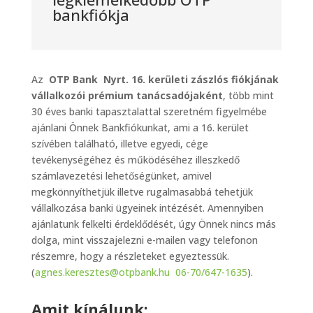
bankfiókja
Az
OTP Bank Nyrt. 16. kerületi zászlós fiókjának
vállalkozói prémium tanácsadójaként
, több mint
30 éves banki tapasztalattal szeretném figyelmébe
ajánlani Önnek Bankfiókunkat, ami a 16. kerület
szívében található, illetve egyedi, cége
tevékenységéhez és működéséhez illeszkedő
számlavezetési lehetőségünket, amivel
megkönnyíthetjük illetve rugalmasabbá tehetjük
vállalkozása banki ügyeinek intézését. Amennyiben
ajánlatunk felkelti érdeklődését, úgy Önnek nincs más
dolga, mint visszajelezni e-mailen vagy telefonon
részemre, hogy a részleteket egyeztessük.
(
agnes.keresztes@otpbank.hu
06-70/647-1635
).
Amit kínálunk: