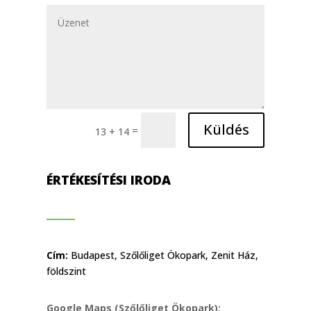
Küldés
=
13 + 14
ÉRTÉKESÍTÉSI IRODA
Cím:
Budapest, Szőlőliget Ökopark, Zenit Ház,
földszint
Google Maps (Szőlőliget Ökopark):