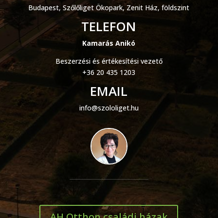
Budapest, Szőlőliget Ökopark, Zenit Ház, földszint
TELEFON
Kamarás Anikó
Beszerzési és értékesítési vezető
+36 20 435 1203
EMAIL
info@szololiget.hu
AH Otthon családi házak