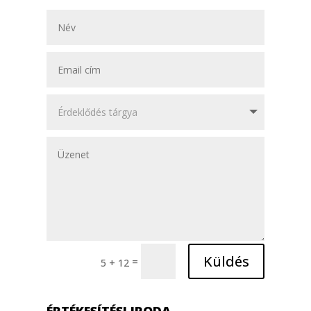
Küldés
=
5 + 12