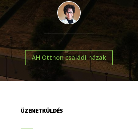
AH Otthon családi házak
ÜZENETKÜLDÉS