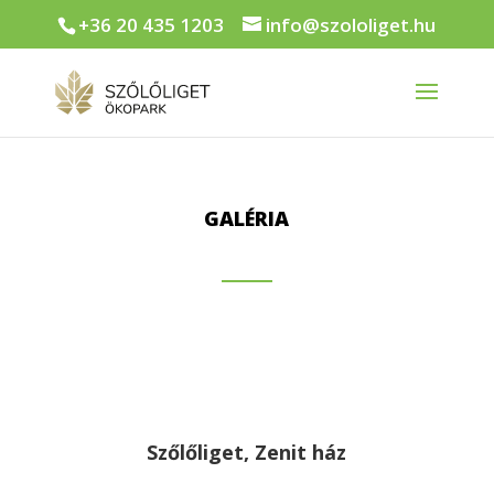
+36 20 435 1203
info@szololiget.hu
GALÉRIA
Szőlőliget, Zenit ház