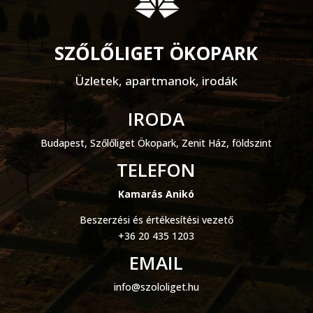
SZŐLŐLIGET ÖKOPARK
Üzletek, apartmanok, irodák
IRODA
Budapest, Szőlőliget Ökopark, Zenit Ház, földszint
TELEFON
Kamarás Anikó
Beszerzési és értékesítési vezető
+36 20 435 1203
EMAIL
info@szololiget.hu