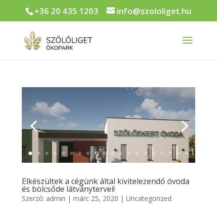
+36 20 435 1203
info@szololiget.hu
Elkészültek a cégünk által kivitelezendő óvoda
és bölcsőde látványtervei!
Szerző:
admin
|
márc 25, 2020
|
Uncategorized