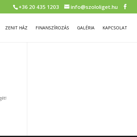
+36 20 435 1203
info@szololiget.hu
ZENIT HÁZ
FINANSZÍROZÁS
GALÉRIA
KAPCSOLAT
gét!