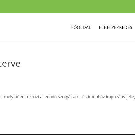
FŐOLDAL
ELHELYEZKEDÉS
yterve
deó, mely hűen tükrözi a leendő szolgáltató- és irodaház impozáns jelle