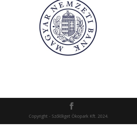
Copyright - Szőlőliget Ökopark Kft. 2024.