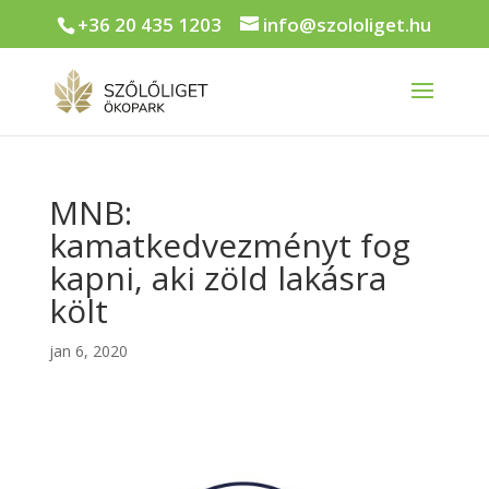
+36 20 435 1203
info@szololiget.hu
MNB:
kamatkedvezményt fog
kapni, aki zöld lakásra
költ
jan 6, 2020