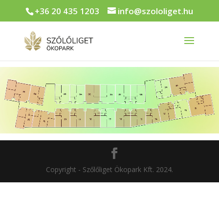
+36 20 435 1203
info@szololiget.hu
Copyright - Szőlőliget Ökopark Kft. 2024.